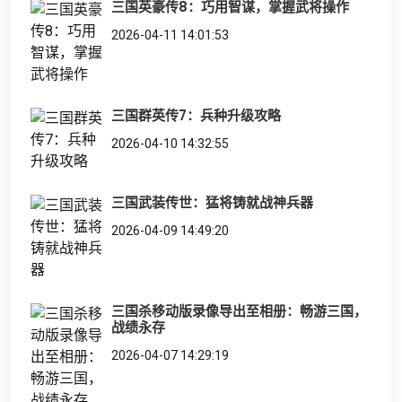
三国英豪传8：巧用智谋，掌握武将操作
2026-04-11 14:01:53
三国群英传7：兵种升级攻略
2026-04-10 14:32:55
三国武装传世：猛将铸就战神兵器
2026-04-09 14:49:20
三国杀移动版录像导出至相册：畅游三国，
战绩永存
2026-04-07 14:29:19