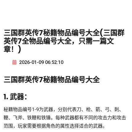
三国群英传7秘籍物品编号大全(三国群
英传7全物品编号大全，只需一篇文
章！)
2026-01-09 06:52:10
三国群英传7秘籍物品编号大全
1. 武器：
秘籍物品编号1-9为武器，分别代表刀、枪、箭、弓、刺、
鞭、飞斧、铁鞭和铁锤。每种武器都有不同的攻击力和攻击
范围，玩家需要根据角色的属性选择适合的武器。