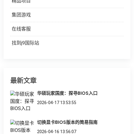
精品项目
集团游戏
在线客服
找到j9国际站
最新文章
华硕玩家国度：探寻BIOS入口
2026-04-17 13:53:55
切换显卡BIOS版本的简易指南
2026-04-16 13:56:07