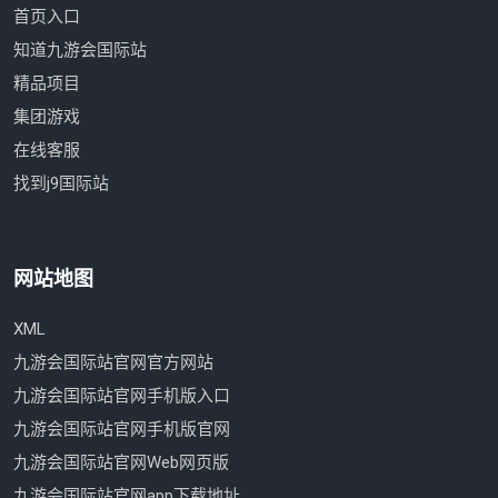
首页入口
知道九游会国际站
精品项目
集团游戏
在线客服
找到j9国际站
网站地图
XML
九游会国际站官网官方网站
九游会国际站官网手机版入口
九游会国际站官网手机版官网
九游会国际站官网Web网页版
九游会国际站官网app下载地址