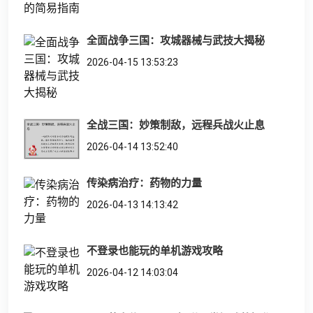
全面战争三国：攻城器械与武技大揭秘
2026-04-15 13:53:23
全战三国：妙策制敌，远程兵战火止息
2026-04-14 13:52:40
传染病治疗：药物的力量
2026-04-13 14:13:42
不登录也能玩的单机游戏攻略
2026-04-12 14:03:04