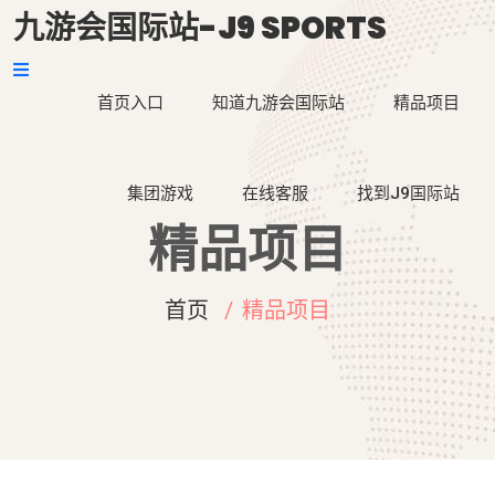
九游会国际站-J9 SPORTS
首页入口
知道九游会国际站
精品项目
集团游戏
在线客服
找到J9国际站
精品项目
首页
精品项目