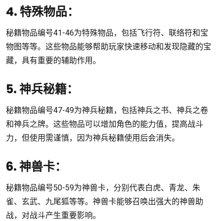
4. 特殊物品：
秘籍物品编号41-46为特殊物品，包括飞行符、联络符和宝
物图等等。这些物品能够帮助玩家快速移动和发现隐藏的宝
藏，具有重要的辅助作用。
5. 神兵秘籍：
秘籍物品编号47-49为神兵秘籍，包括神兵之书、神兵之卷
和神兵之牌。这些物品可以增加角色的能力值，提高战斗
力，但使用需谨慎，因为神兵秘籍使用后会消失。
6. 神兽卡：
秘籍物品编号50-59为神兽卡，分别代表白虎、青龙、朱
雀、玄武、九尾狐等等。神兽卡能够召唤出强大的神兽助
战，对战斗产生重要影响。