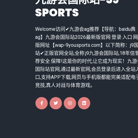
SPORTS
Welcome访问✔九游会ag推荐【导航：baidu典
ag】九游会国际站2026最新版官网·登录·入口·
版网址【wap-9yousports.com】以下简称：j9
站✔正版官网全站,全称:j9九游会国际站,18年信
荐安全.保障!这是你的时代,让它成为现实！九游
国际站官网,通过最新官网,会员登录后进入全站
口,支持APP下载,网页与手机版都能完美适配电
竞技,真人对战与体育游戏。