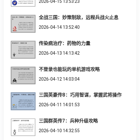
2026-04-15 13:53:23
全战三国：妙策制敌，远程兵战火止息
2026-04-14 13:52:40
传染病治疗：药物的力量
2026-04-13 14:13:42
不登录也能玩的单机游戏攻略
2026-04-12 14:03:04
三国英豪传8：巧用智谋，掌握武将操作
2026-04-11 14:01:53
三国群英传7：兵种升级攻略
2026-04-10 14:32:55