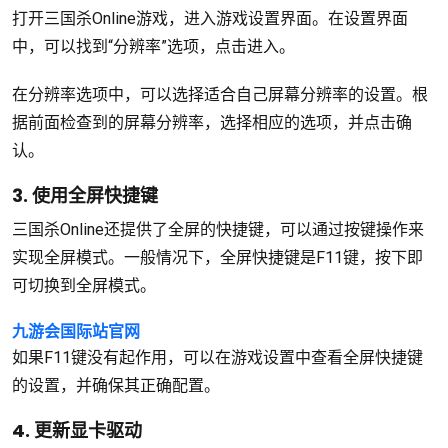
打开三国杀Online游戏，进入游戏设置界面。在设置界面
中，可以找到“分辨率”选项，点击进入。
在分辨率选项中，可以选择适合自己屏幕分辨率的设置。根
据前面检查到的屏幕分辨率，选择相应的选项，并点击确
认。
3. 使用全屏快捷键
三国杀Online还提供了全屏的快捷键，可以通过按键操作来
实现全屏模式。一般情况下，全屏快捷键是F11键，按下即
可切换到全屏模式。
九游会国际站官网
如果F11键没有起作用，可以在游戏设置中查看全屏快捷键
的设置，并确保其正确配置。
4. 更新显卡驱动