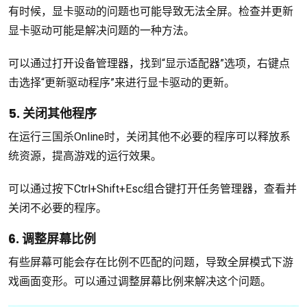
有时候，显卡驱动的问题也可能导致无法全屏。检查并更新
显卡驱动可能是解决问题的一种方法。
可以通过打开设备管理器，找到“显示适配器”选项，右键点
击选择“更新驱动程序”来进行显卡驱动的更新。
5. 关闭其他程序
在运行三国杀Online时，关闭其他不必要的程序可以释放系
统资源，提高游戏的运行效果。
可以通过按下Ctrl+Shift+Esc组合键打开任务管理器，查看并
关闭不必要的程序。
6. 调整屏幕比例
有些屏幕可能会存在比例不匹配的问题，导致全屏模式下游
戏画面变形。可以通过调整屏幕比例来解决这个问题。