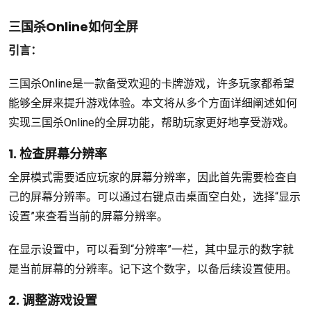
三国杀Online如何全屏
引言：
三国杀Online是一款备受欢迎的卡牌游戏，许多玩家都希望
能够全屏来提升游戏体验。本文将从多个方面详细阐述如何
实现三国杀Online的全屏功能，帮助玩家更好地享受游戏。
1. 检查屏幕分辨率
全屏模式需要适应玩家的屏幕分辨率，因此首先需要检查自
己的屏幕分辨率。可以通过右键点击桌面空白处，选择“显示
设置”来查看当前的屏幕分辨率。
在显示设置中，可以看到“分辨率”一栏，其中显示的数字就
是当前屏幕的分辨率。记下这个数字，以备后续设置使用。
2. 调整游戏设置