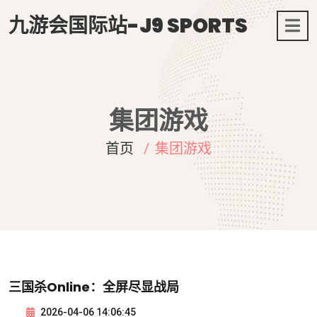
九游会国际站-J9 SPORTS
集团游戏
首页
集团游戏
三国杀Online：全屏尽显战局
2026-04-06 14:06:45