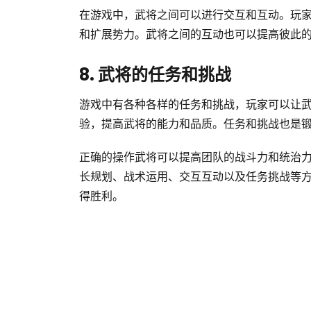
在游戏中，武将之间可以进行交互和互动。玩
和扩展势力。武将之间的互动也可以提高彼此
8. 武将的任务和挑战
游戏中有各种各样的任务和挑战，玩家可以让
验，提高武将的能力和品质。任务和挑战也是
正确的操作武将可以提高团队的战斗力和统治
长规划、战术运用、交互互动以及任务挑战等
得胜利。