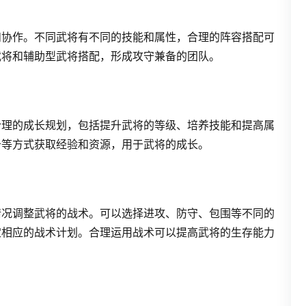
和协作。不同武将有不同的技能和属性，合理的阵容搭配可
武将和辅助型武将搭配，形成攻守兼备的团队。
合理的成长规划，包括提升武将的等级、培养技能和提高属
备等方式获取经验和资源，用于武将的成长。
情况调整武将的战术。可以选择进攻、防守、包围等不同的
定相应的战术计划。合理运用战术可以提高武将的生存能力