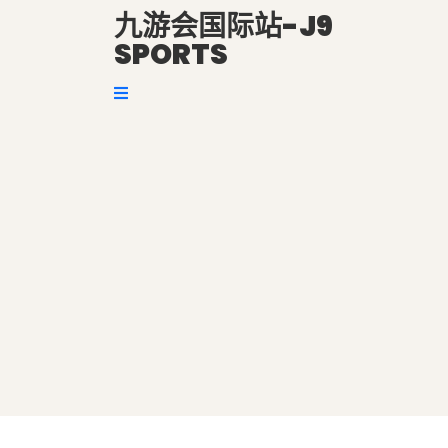
九游会国际站-J9
SPORTS