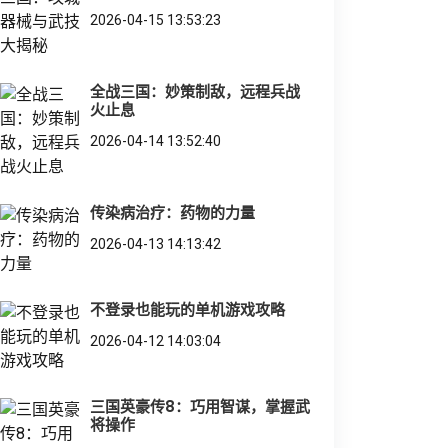
2026-04-15 13:53:23
全战三国：妙策制敌，远程兵战
火止息
2026-04-14 13:52:40
传染病治疗：药物的力量
2026-04-13 14:13:42
不登录也能玩的单机游戏攻略
2026-04-12 14:03:04
三国英豪传8：巧用智谋，掌握武
将操作