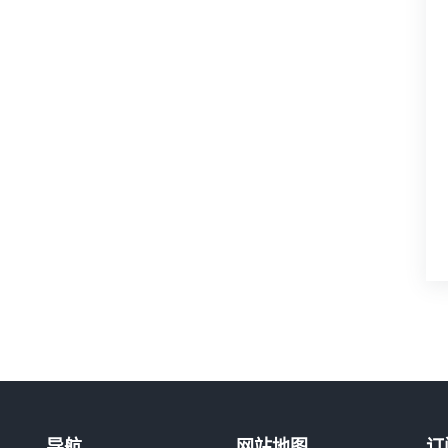
导航
网站地图
订