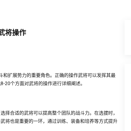
武将操作
斗和扩展势力的重要角色。正确的操作武将可以发挥其最
8-20个方面对武将的操作进行详细阐述。
。选择合适的武将可以提高整个团队的战斗力。在选拔时，
养武将也是重要的一环，通过训练、装备和培养等方式提升