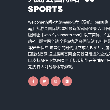
SPORTS
Welcome访问✔九游会ag推荐【导航：baidu典
ag】九游会国际站2026最新版官网·登录·入口·
版网址【wap-9yousports.com】以下简称：j9
站✔正版官网全站,全称:j9九游会国际站,18年信
荐安全.保障!这是你的时代,让它成为现实！九游
国际站官网,通过最新官网,会员登录后进入全站
口,支持APP下载,网页与手机版都能完美适配电
竞技,真人对战与体育游戏。