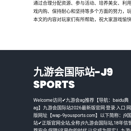
通过合理分配资源、参与活动、培养美女、利
戏内购、保持耐心和坚持等多个方面的努力，
本文的内容对玩家们有所帮助，祝大家游戏愉
九游会国际站-J9
SPORTS
Welcome访问✔九游会ag推荐【导航：baidu典
ag】九游会国际站2026最新版官网·登录·入口·
版网址【wap-9yousports.com】以下简称：j9
站✔正版官网全站,全称:j9九游会国际站,18年信
荐安全.保障!这是你的时代,让它成为现实！九游